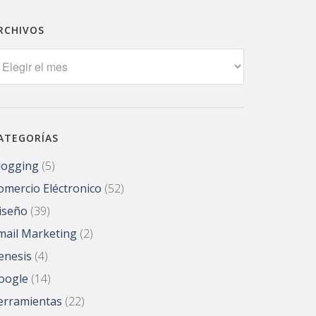
RCHIVOS
rchivos
ATEGORÍAS
logging
(5)
omercio Eléctronico
(52)
iseño
(39)
mail Marketing
(2)
enesis
(4)
oogle
(14)
erramientas
(22)