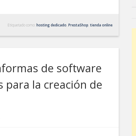
Etiquetado como:
hosting dedicado
,
PrestaShop
,
tienda online
taformas de software
 para la creación de
S