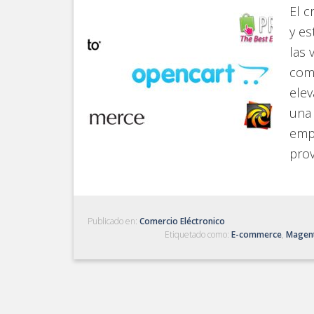
El c
y es
las 
come
elev
una 
emp
pro
Publicado en:
Comercio Eléctronico
Etiquetado como:
E-commerce
,
Magen