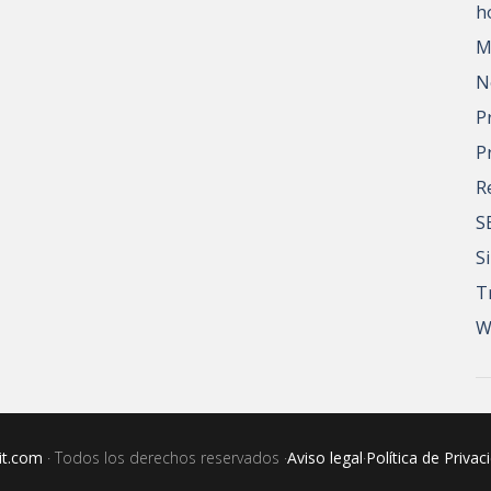
h
M
N
P
P
R
S
S
T
W
it.com
· Todos los derechos reservados ·
Aviso legal
·
Política de Privac