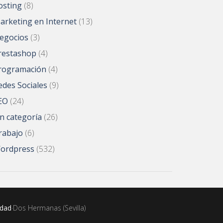
osting
(8)
arketing en Internet
(13)
egocios
(3)
restashop
(4)
rogramación
(4)
edes Sociales
(9)
EO
(24)
in categoría
(26)
rabajo
(6)
ordpress
(532)
idad
·Dos Hermanas (Sevilla)