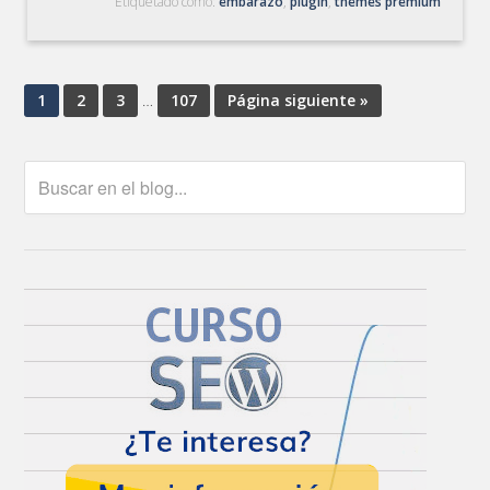
Etiquetado como:
embarazo
,
plugin
,
themes premium
1
2
3
…
107
Página siguiente »