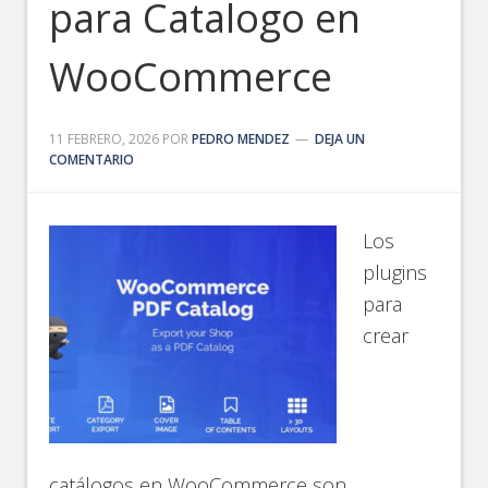
para Catalogo en
WooCommerce
11 FEBRERO, 2026
POR
PEDRO MENDEZ
DEJA UN
COMENTARIO
Los
plugins
para
crear
catálogos en WooCommerce son