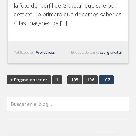
la foto del perfil de Gravatar que sale por
defecto. Lo primero que debemos saber es
si las imágenes de […]
Publicado en:
Wordpress
Etiquetado como:
css
,
gravatar
« Página anterior
1
…
105
106
107