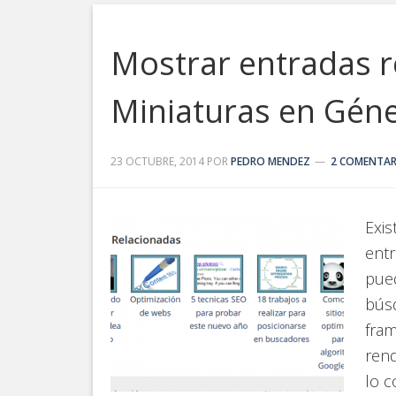
Mostrar entradas r
Miniaturas en Géne
23 OCTUBRE, 2014
POR
PEDRO MENDEZ
2 COMENTAR
Exis
ent
pue
búsq
fra
rend
lo c