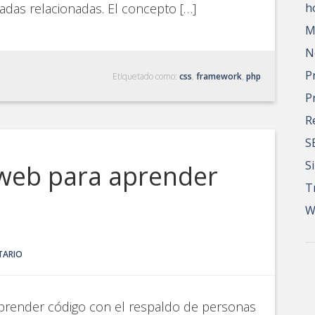
adas relacionadas. El concepto […]
h
M
N
P
Etiquetado como:
css
,
framework
,
php
P
R
S
S
 web para aprender
T
W
TARIO
prender código con el respaldo de personas