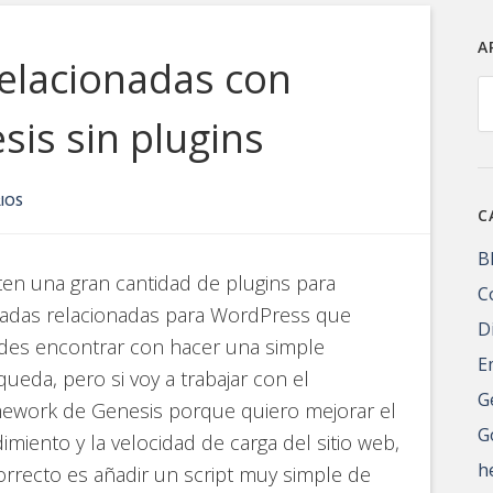
A
elacionadas con
A
sis sin plugins
IOS
C
B
ten una gran cantidad de plugins para
C
radas relacionadas para WordPress que
D
des encontrar con hacer una simple
E
ueda, pero si voy a trabajar con el
G
mework de Genesis porque quiero mejorar el
G
imiento y la velocidad de carga del sitio web,
h
orrecto es añadir un script muy simple de