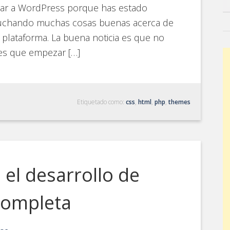
rar a WordPress porque has estado
uchando muchas cosas buenas acerca de
 plataforma. La buena noticia es que no
es que empezar […]
Etiquetado como:
css
,
html
,
php
,
themes
el desarrollo de
completa