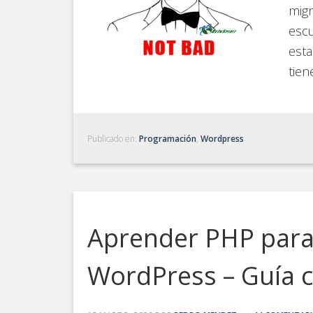
mig
esc
esta
tien
Publicado en:
Programación
,
Wordpress
Aprender PHP para 
WordPress – Guía 