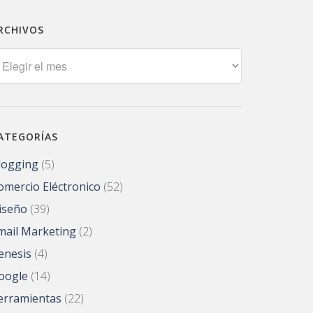
RCHIVOS
rchivos
ATEGORÍAS
logging
(5)
omercio Eléctronico
(52)
iseño
(39)
mail Marketing
(2)
enesis
(4)
oogle
(14)
erramientas
(22)