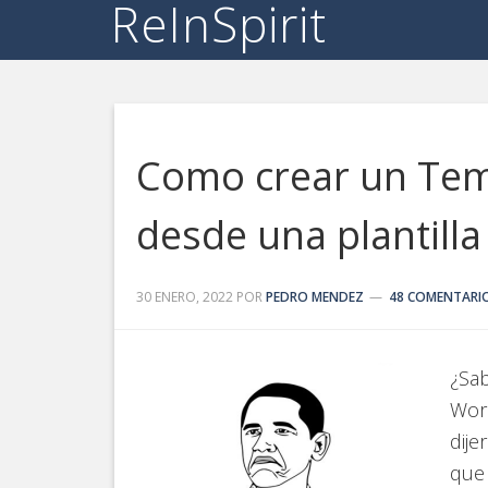
ReInSpirit
Como crear un Te
desde una plantill
30 ENERO, 2022
POR
PEDRO MENDEZ
48 COMENTARI
¿Sab
Word
dije
que