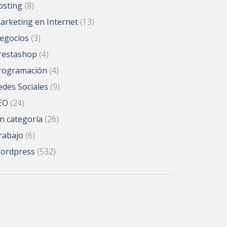
osting
(8)
arketing en Internet
(13)
egocios
(3)
restashop
(4)
rogramación
(4)
edes Sociales
(9)
EO
(24)
in categoría
(26)
rabajo
(6)
ordpress
(532)