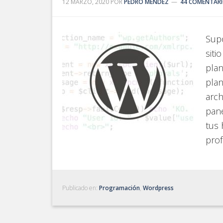
12 MARZO, 2020
POR
PEDRO MENDEZ
44 COMENTAR
Sup
siti
plan
plan
arch
pane
tus 
prof
Publicado en:
Programación
,
Wordpress