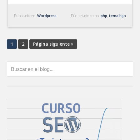
Publicado en:
Wordpress
Etiquetado como:
php
,
tema hijo
1
2
Página siguiente »