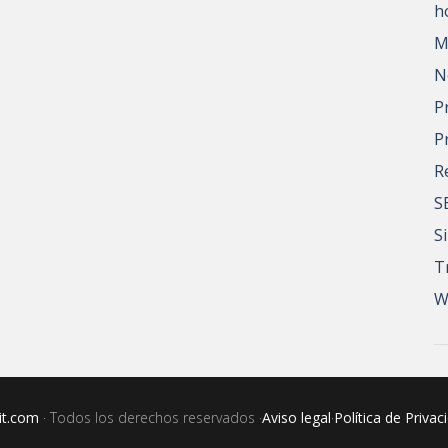
h
M
N
P
P
R
S
S
T
W
it.com
· Todos los derechos reservados ·
Aviso legal
·
Política de Privac