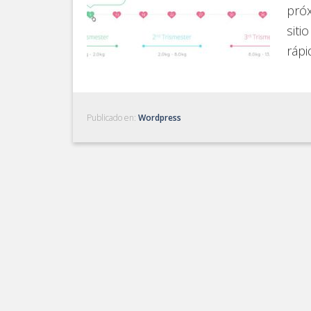
pró
siti
rápi
Publicado en:
Wordpress