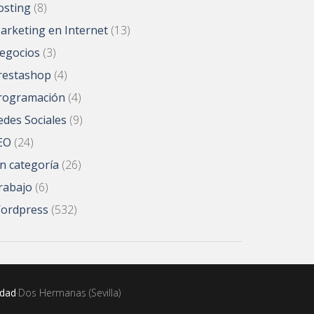
osting
(8)
arketing en Internet
(13)
egocios
(3)
restashop
(4)
rogramación
(4)
edes Sociales
(9)
EO
(24)
in categoría
(26)
rabajo
(6)
ordpress
(532)
idad
·Dos Hermanas (Sevilla)