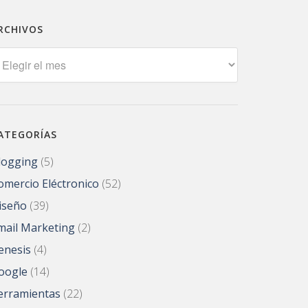
RCHIVOS
rchivos
ATEGORÍAS
logging
(5)
omercio Eléctronico
(52)
iseño
(39)
mail Marketing
(2)
enesis
(4)
oogle
(14)
erramientas
(22)