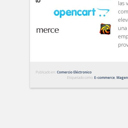
las 
come
elev
una 
emp
pro
Publicado en:
Comercio Eléctronico
Etiquetado como:
E-commerce
,
Magen