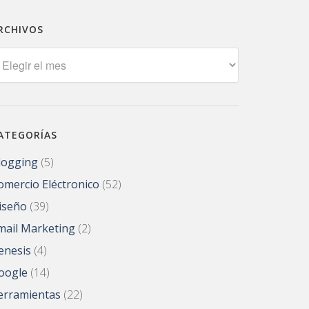
RCHIVOS
rchivos
ATEGORÍAS
logging
(5)
omercio Eléctronico
(52)
iseño
(39)
mail Marketing
(2)
enesis
(4)
oogle
(14)
erramientas
(22)