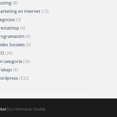
osting
(8)
arketing en Internet
(13)
egocios
(3)
restashop
(4)
rogramación
(4)
edes Sociales
(9)
EO
(24)
in categoría
(26)
rabajo
(6)
ordpress
(532)
idad
·Dos Hermanas (Sevilla)