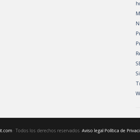
h
M
N
P
P
R
S
S
T
W
it.com
· Todos los derechos reservados ·
Aviso legal
·
Política de Privac