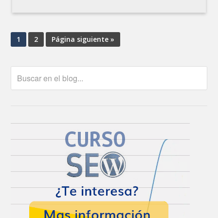
1
2
Página siguiente »