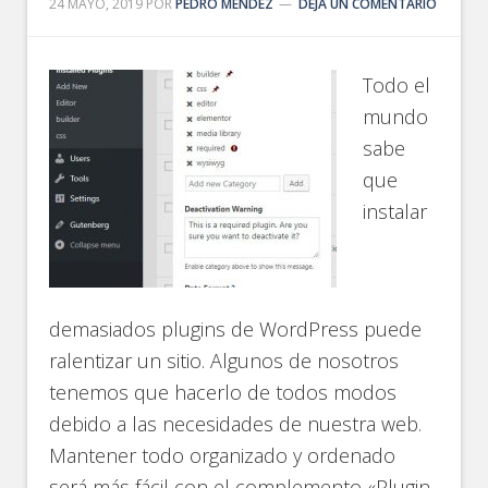
24 MAYO, 2019
POR
PEDRO MENDEZ
DEJA UN COMENTARIO
Todo el
mundo
sabe
que
instalar
demasiados plugins de WordPress puede
ralentizar un sitio. Algunos de nosotros
tenemos que hacerlo de todos modos
debido a las necesidades de nuestra web.
Mantener todo organizado y ordenado
será más fácil con el complemento «Plugin