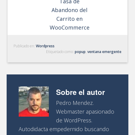
Tasa de
Abandono del
Carrito en
WooCommerce
Publicado en:
Wordpress
Etiquetado como:
popup
,
ventana emergente
Sobre el autor
Pedro Mendez.
Webmaster apasionado
de WordPress.
Autodidacta empedernido buscando