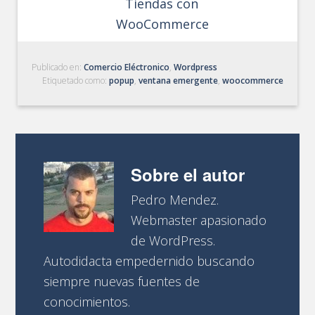
Tiendas con
WooCommerce
Publicado en:
Comercio Eléctronico
,
Wordpress
Etiquetado como:
popup
,
ventana emergente
,
woocommerce
Sobre el autor
Pedro Mendez.
Webmaster apasionado
de WordPress.
Autodidacta empedernido buscando
siempre nuevas fuentes de
conocimientos.