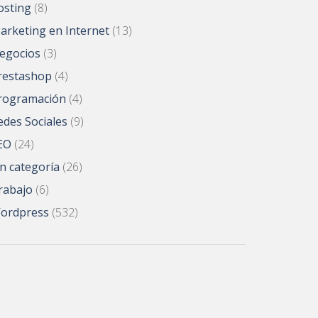
osting
(8)
arketing en Internet
(13)
egocios
(3)
restashop
(4)
rogramación
(4)
edes Sociales
(9)
EO
(24)
in categoría
(26)
rabajo
(6)
ordpress
(532)