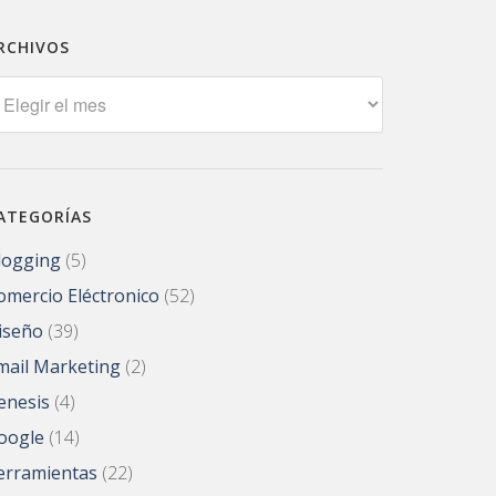
RCHIVOS
rchivos
ATEGORÍAS
logging
(5)
omercio Eléctronico
(52)
iseño
(39)
mail Marketing
(2)
enesis
(4)
oogle
(14)
erramientas
(22)