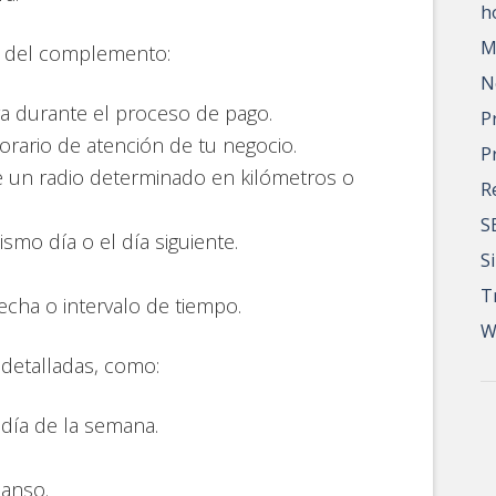
h
M
as del complemento:
N
a durante el proceso de pago.
P
orario de atención de tu negocio.
P
de un radio determinado en kilómetros o
R
S
ismo día o el día siguiente.
S
T
echa o intervalo de tiempo.
W
 detalladas, como:
 día de la semana.
canso.