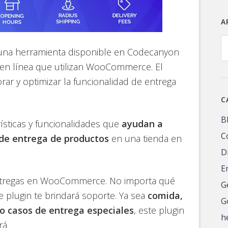
A
A
una herramienta disponible en Codecanyon
 en línea que utilizan WooCommerce. El
orar y optimizar la funcionalidad de entrega
C
B
rísticas y funcionalidades que
ayudan a
C
 de entrega de productos
en una tienda en
D
E
entregas en WooCommerce. No importa qué
G
e plugin te brindará soporte. Ya sea
comida,
G
 o casos de entrega especiales
, este plugin
h
á.