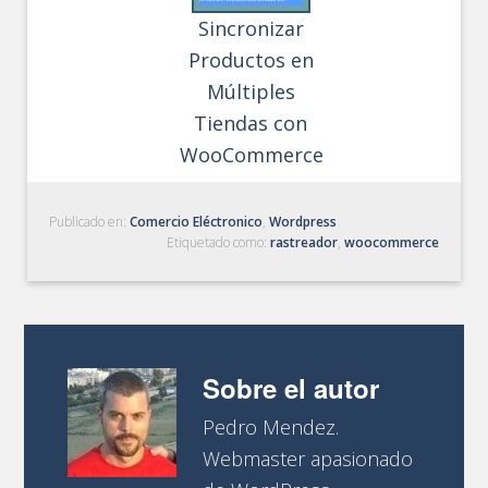
Sincronizar
Productos en
Múltiples
Tiendas con
WooCommerce
Publicado en:
Comercio Eléctronico
,
Wordpress
Etiquetado como:
rastreador
,
woocommerce
Sobre el autor
Pedro Mendez.
Webmaster apasionado