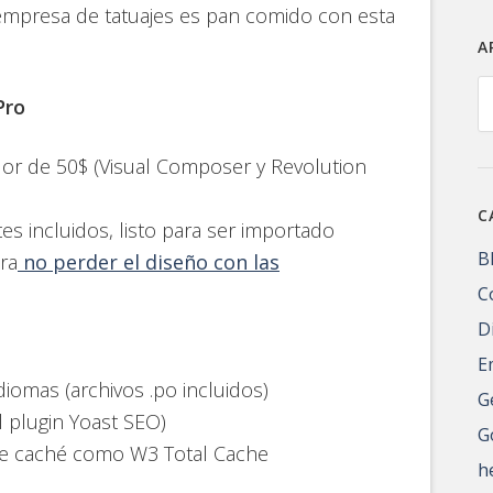
 empresa de tatuajes es pan comido con esta
A
A
Pro
lor de 50$ (Visual Composer y Revolution
C
s incluidos, listo para ser importado
B
ra
no perder el diseño con las
C
D
E
iomas (archivos .po incluidos)
G
 plugin Yoast SEO)
G
e caché como W3 Total Cache
h