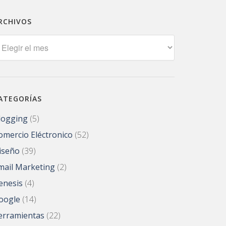
RCHIVOS
rchivos
ATEGORÍAS
logging
(5)
omercio Eléctronico
(52)
iseño
(39)
mail Marketing
(2)
enesis
(4)
oogle
(14)
erramientas
(22)