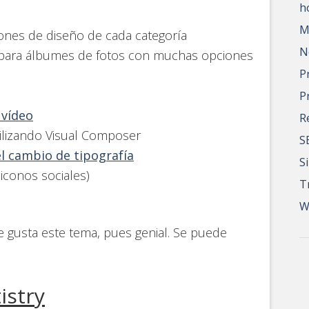
h
M
iones de diseño de cada categoría
N
 para álbumes de fotos con muchas opciones
P
P
 vídeo
R
utilizando Visual Composer
S
l cambio de tipografía
S
iconos sociales)
T
W
te gusta este tema, pues genial. Se puede
tistry