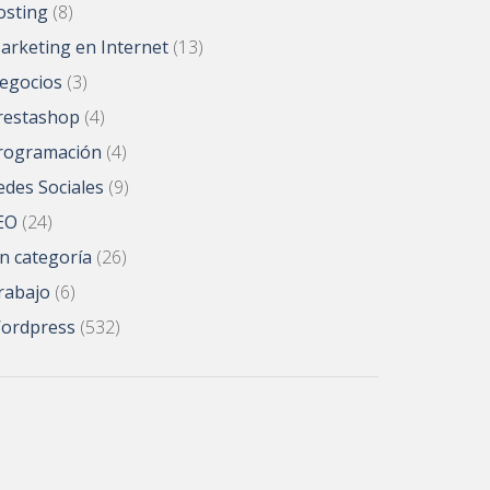
osting
(8)
arketing en Internet
(13)
egocios
(3)
restashop
(4)
rogramación
(4)
edes Sociales
(9)
EO
(24)
in categoría
(26)
rabajo
(6)
ordpress
(532)