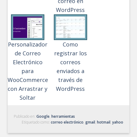
correo en
WordPress
Personalizador
Como
de Correo
registrar los
Electrónico
correos
para
enviados a
WooCommerce
través de
con Arrastrar y
WordPress
Soltar
Publicado en:
Google
,
herramientas
Etiquetado como:
correo electrónico
,
gmail
,
hotmail
,
yahoo