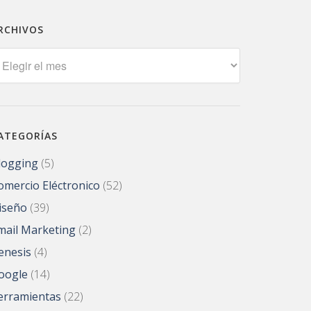
RCHIVOS
rchivos
ATEGORÍAS
logging
(5)
omercio Eléctronico
(52)
iseño
(39)
mail Marketing
(2)
enesis
(4)
oogle
(14)
erramientas
(22)