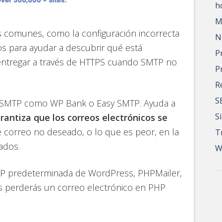
h
M
s comunes, como la configuración incorrecta
N
cos para ayudar a descubrir qué está
P
ntregar a través de HTTPS cuando SMTP no
P
R
S
l SMTP como WP Bank o Easy SMTP. Ayuda a
S
rantiza que los correos electrónicos se
e correo no deseado, o lo que es peor, en la
T
ados.
W
MTP predeterminada de WordPress, PHPMailer,
ás perderás un correo electrónico en PHP