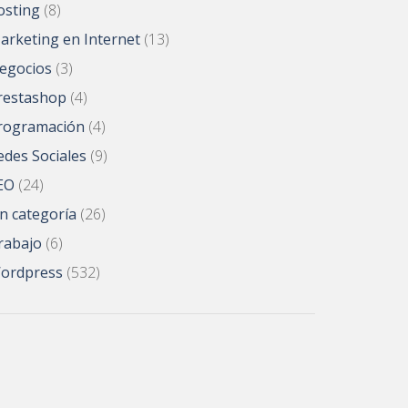
osting
(8)
arketing en Internet
(13)
egocios
(3)
restashop
(4)
rogramación
(4)
edes Sociales
(9)
EO
(24)
in categoría
(26)
rabajo
(6)
ordpress
(532)