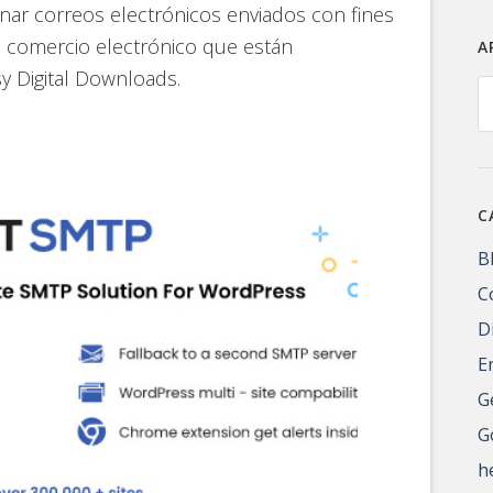
nar correos electrónicos enviados con fines
de comercio electrónico que están
A
 Digital Downloads.
A
C
B
C
D
E
G
G
h