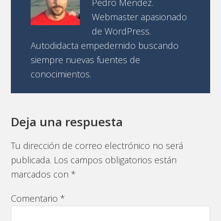
Pedro Mendez.
Webmaster apasionado
de WordPress.
Autodidacta empedernido buscando
siempre nuevas fuentes de
conocimientos.
Deja una respuesta
Tu dirección de correo electrónico no será
publicada.
Los campos obligatorios están
marcados con
*
Comentario
*