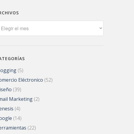
RCHIVOS
rchivos
ATEGORÍAS
logging
(5)
omercio Eléctronico
(52)
iseño
(39)
mail Marketing
(2)
enesis
(4)
oogle
(14)
erramientas
(22)