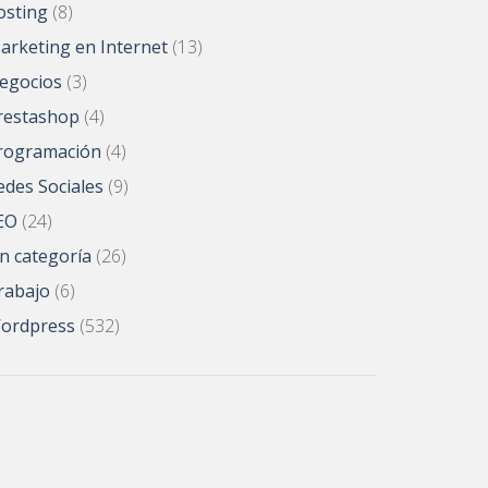
osting
(8)
arketing en Internet
(13)
egocios
(3)
restashop
(4)
rogramación
(4)
edes Sociales
(9)
EO
(24)
in categoría
(26)
rabajo
(6)
ordpress
(532)