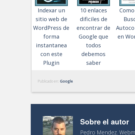
Indexar un
10 enlaces
Como 
sitio web de
dificiles de
Bus
WordPress de
encontrar de
Autoco
forma
Google que
en Wo
instantanea
todos
con este
debemos
Plugin
saber
Publicado en:
Google
Sobre el autor
Pedro Mendez. Webma