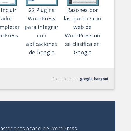
Incluir
22 Plugins
Razones por
cador
WordPress
las que tu sitio
mpletar
para integrar
web de
rdPress
con
WordPress no
aplicaciones
se clasifica en
de Google
Google
Etiquetado como:
google
,
hangout
ster apasionado de WordPress.