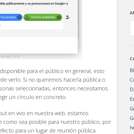
A
A
C
B
disponible para el público en general, esto
de verlo. Si no queremos hacerla pública o
C
ersonas seleccionadas, entonces necesitamos
D
egir un círculo en concreto.
E
G
out en vivo en nuestra web, estamos
G
 como sea posible para nuestro público, por
h
fecto para un lugar de reunión pública.