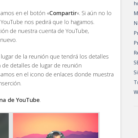
h
samos en el botón «
Compartir
«. Si aún no lo
M
e YouTube nos pedirá que lo hagamos.
N
ción de nuestra cuenta de YouTube,
P
 nuevo.
P
R
 lugar de la reunión que tendrá los detalles
S
n de detalles de lugar de reunión
S
samos en el icono de enlaces donde muestra
T
nserción.
W
gina de YouTube
.