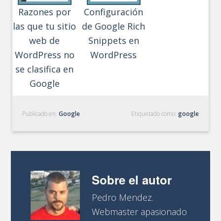
Razones por
Configuración
las que tu sitio
de Google Rich
web de
Snippets en
WordPress no
WordPress
se clasifica en
Google
Publicado en:
Google
Etiquetado como:
google
Sobre el autor
Pedro Mendez.
Webmaster apasionado