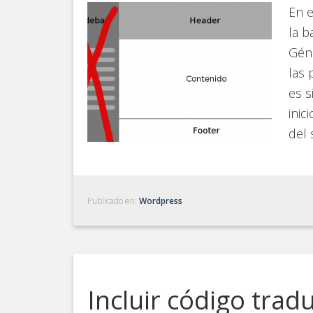
En e
la b
Géne
las 
es s
inic
del 
Publicado en:
Wordpress
Incluir código trad