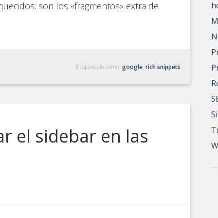
quecidos: son los «fragmentos» extra de
h
M
N
P
P
Etiquetado como:
google
,
rich snippets
R
S
S
r el sidebar en las
T
W
s