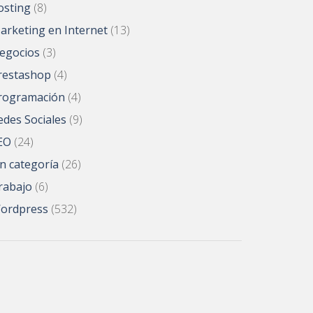
osting
(8)
arketing en Internet
(13)
egocios
(3)
restashop
(4)
rogramación
(4)
edes Sociales
(9)
EO
(24)
in categoría
(26)
rabajo
(6)
ordpress
(532)