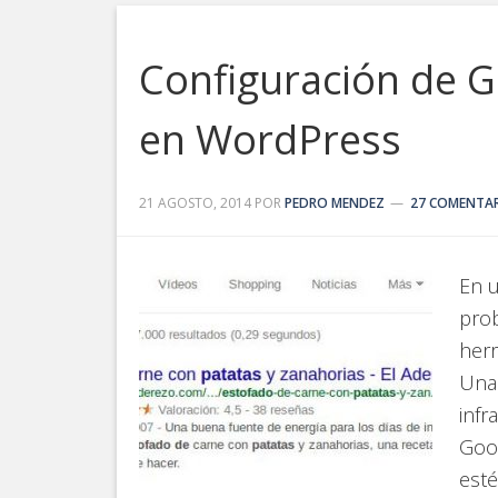
Configuración de G
en WordPress
21 AGOSTO, 2014
POR
PEDRO MENDEZ
27 COMENTA
En u
prob
herr
Una
infr
Goog
esté