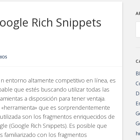
A
oogle Rich Snippets
A
RIOS
C
B
n entorno altamente competitivo en línea, es
C
able que estés buscando utilizar todas las
D
amientas a disposición para tener ventaja.
E
 «herramienta» que es sorprendentemente
G
autilizada son los fragmentos enriquecidos de
G
le (Google Rich Snippets). Es posible que
h
s familiarizado con los fragmentos