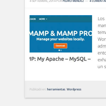
4 SEPTIEMBRE, 2014
POR
PEDRO MENDEZ
4 COMENTA
Los
mane
tema
Word
admi
ent
exha
un s
Publicado en:
herramientas
,
Wordpress