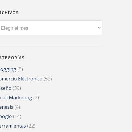
RCHIVOS
rchivos
ATEGORÍAS
logging
(5)
omercio Eléctronico
(52)
iseño
(39)
mail Marketing
(2)
enesis
(4)
oogle
(14)
erramientas
(22)