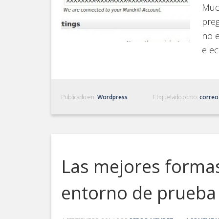
Much
preg
no 
elec
Publicado en:
Wordpress
Etiquetado como:
correo
Las mejores formas
entorno de prueba