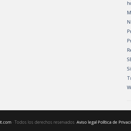
h
M
N
P
P
R
S
S
T
W
it.com
· Todos los derechos reservados ·
Aviso legal
·
Política de Privac