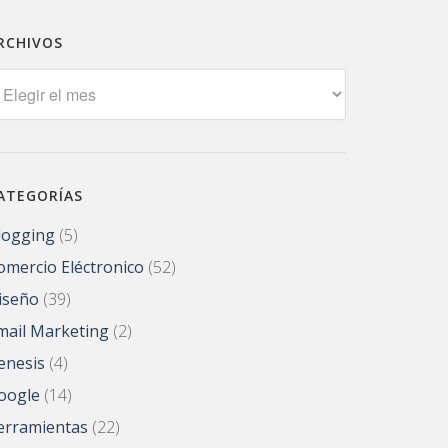
RCHIVOS
rchivos
ATEGORÍAS
logging
(5)
omercio Eléctronico
(52)
iseño
(39)
mail Marketing
(2)
enesis
(4)
oogle
(14)
erramientas
(22)