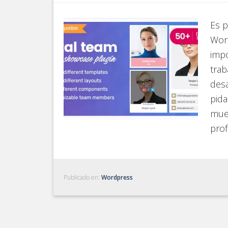
Es 
Wor
impo
trab
desa
pida
mues
prof
Publicado en:
Wordpress