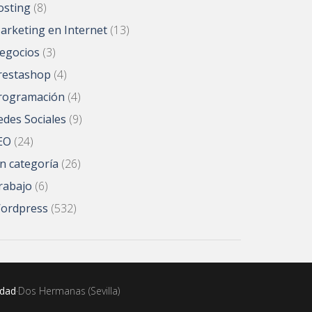
osting
(8)
arketing en Internet
(13)
egocios
(3)
restashop
(4)
rogramación
(4)
edes Sociales
(9)
EO
(24)
in categoría
(26)
rabajo
(6)
ordpress
(532)
idad
·Dos Hermanas (Sevilla)