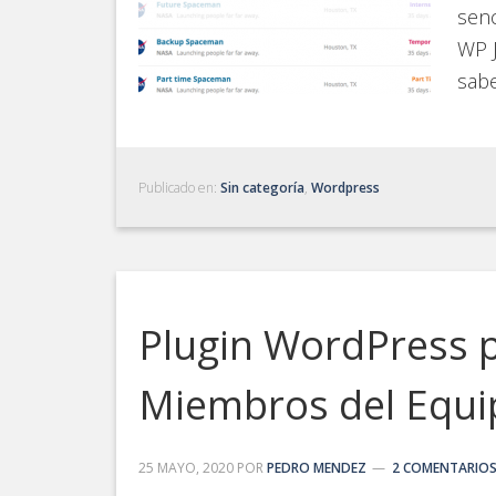
senc
WP 
sab
Publicado en:
Sin categoría
,
Wordpress
Plugin WordPress p
Miembros del Equi
25 MAYO, 2020
POR
PEDRO MENDEZ
2 COMENTARIO