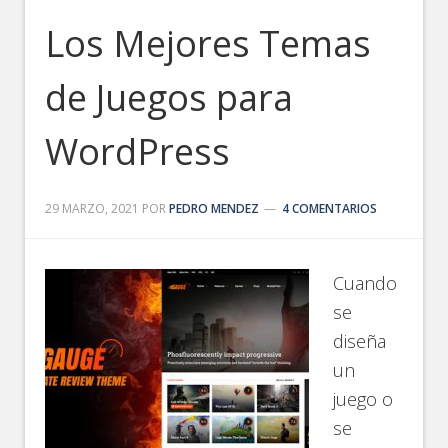
Los Mejores Temas
de Juegos para
WordPress
29 MARZO, 2021
POR
PEDRO MENDEZ
4 COMENTARIOS
Cuando
se
diseña
un
juego o
se