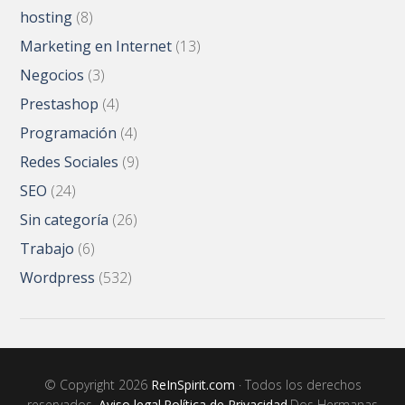
hosting
(8)
Marketing en Internet
(13)
Negocios
(3)
Prestashop
(4)
Programación
(4)
Redes Sociales
(9)
SEO
(24)
Sin categoría
(26)
Trabajo
(6)
Wordpress
(532)
© Copyright 2026
ReInSpirit.com
· Todos los derechos
reservados ·
Aviso legal
·
Política de Privacidad
·Dos Hermanas