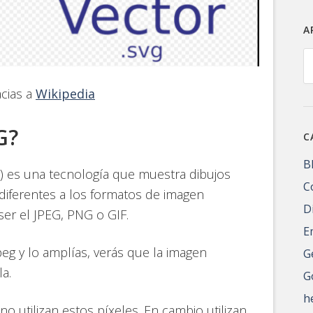
A
A
cias a
Wikipedia
G?
C
B
G) es una tecnología que muestra dibujos
C
 diferentes a los formatos de imagen
D
er el JPEG, PNG o GIF.
E
eg y lo amplías, verás que la imagen
G
a.
G
h
 no utilizan estos píxeles. En cambio utilizan