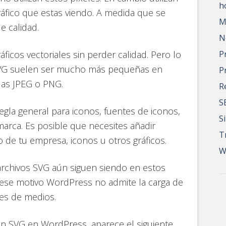
h
áfico que estas viendo. A medida que se
M
e calidad.
N
ficos vectoriales sin perder calidad. Pero lo
P
SVG suelen ser mucho más pequeñas en
P
das JPEG o PNG.
R
S
 regla general para iconos, fuentes de iconos,
S
marca. Es posible que necesites añadir
T
 de tu empresa, iconos u otros gráficos.
W
 archivos SVG aún siguen siendo en estos
se motivo WordPress no admite la carga de
nes de medios.
en SVG en WordPress, aparece el siguiente