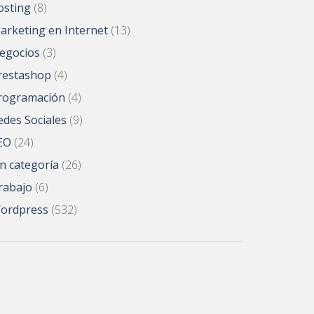
osting
(8)
arketing en Internet
(13)
egocios
(3)
restashop
(4)
rogramación
(4)
edes Sociales
(9)
EO
(24)
in categoría
(26)
rabajo
(6)
ordpress
(532)