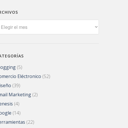
RCHIVOS
rchivos
ATEGORÍAS
logging
(5)
omercio Eléctronico
(52)
iseño
(39)
mail Marketing
(2)
enesis
(4)
oogle
(14)
erramientas
(22)