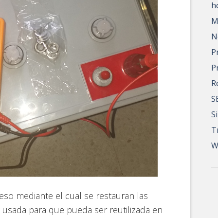
h
M
N
P
P
R
S
S
T
W
eso mediante el cual se restauran las
 usada para que pueda ser reutilizada en