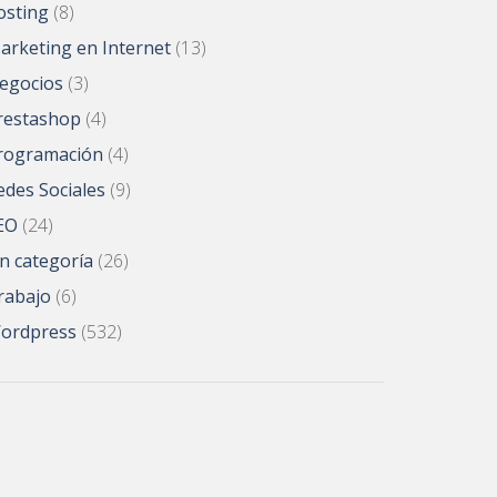
osting
(8)
arketing en Internet
(13)
egocios
(3)
restashop
(4)
rogramación
(4)
edes Sociales
(9)
EO
(24)
in categoría
(26)
rabajo
(6)
ordpress
(532)