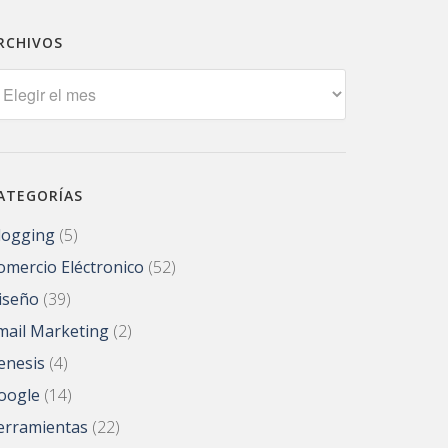
RCHIVOS
rchivos
ATEGORÍAS
logging
(5)
omercio Eléctronico
(52)
iseño
(39)
mail Marketing
(2)
enesis
(4)
oogle
(14)
erramientas
(22)