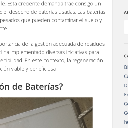
e. Esta creciente demanda trae consigo un
 el desecho de baterías usadas. Las baterías
A
s pesados que pueden contaminar el suelo y
A
nte.
importancia de la gestión adecuada de residuos
 ha implementado diversas iniciativas para
C
enibilidad. En este contexto, la regeneración
B
ón viable y beneficiosa.
C
ón de Baterías?
D
E
G
G
h