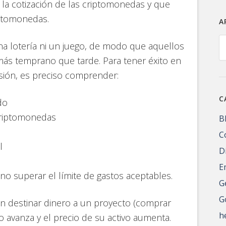
n la cotización de las criptomonedas y que
iptomonedas.
A
A
a lotería ni un juego, de modo que aquellos
más temprano que tarde. Para tener éxito en
sión, es preciso comprender:
C
do
criptomonedas
B
C
l
D
E
no superar el límite de gastos aceptables.
G
G
en destinar dinero a un proyecto (comprar
h
to avanza y el precio de su activo aumenta.