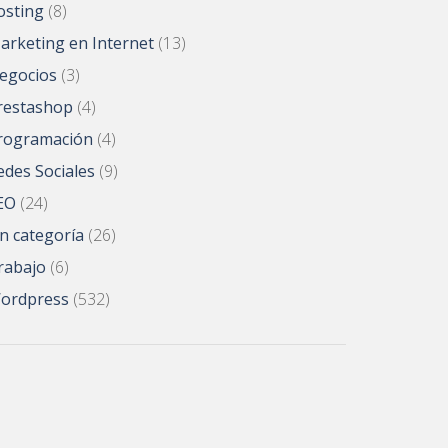
osting
(8)
arketing en Internet
(13)
egocios
(3)
restashop
(4)
rogramación
(4)
edes Sociales
(9)
EO
(24)
in categoría
(26)
rabajo
(6)
ordpress
(532)