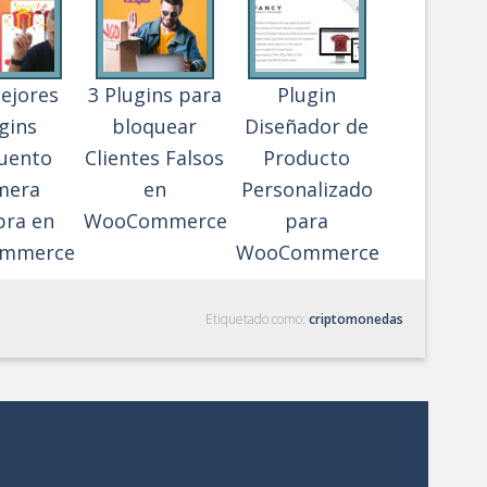
ejores
3 Plugins para
Plugin
gins
bloquear
Diseñador de
uento
Clientes Falsos
Producto
mera
en
Personalizado
ra en
WooCommerce
para
mmerce
WooCommerce
Etiquetado como:
criptomonedas