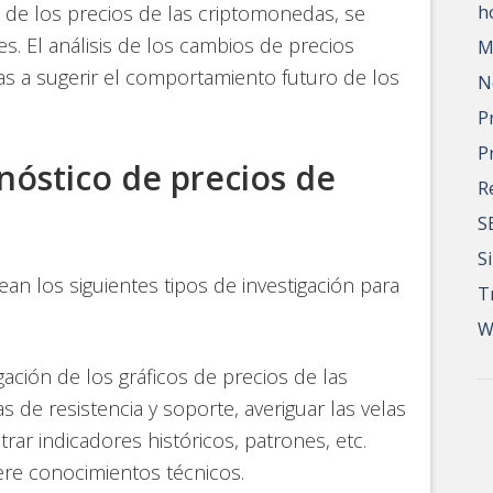
 de los precios de las criptomonedas, se
h
es. El análisis de los cambios de precios
M
s a sugerir el comportamiento futuro de los
N
P
P
nóstico de precios de
R
S
S
n los siguientes tipos de investigación para
T
W
tigación de los gráficos de precios de las
 de resistencia y soporte, averiguar las velas
trar indicadores históricos, patrones, etc.
ere conocimientos técnicos.