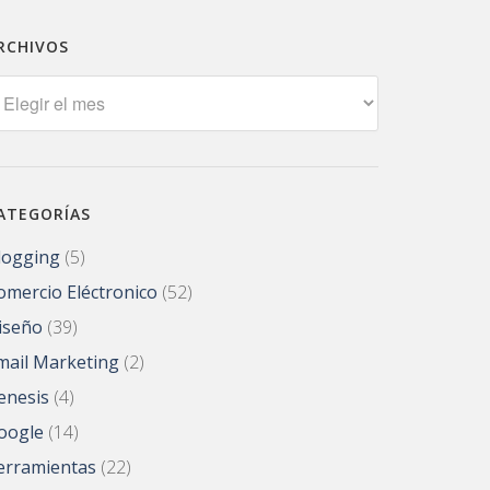
RCHIVOS
rchivos
ATEGORÍAS
logging
(5)
omercio Eléctronico
(52)
iseño
(39)
mail Marketing
(2)
enesis
(4)
oogle
(14)
erramientas
(22)