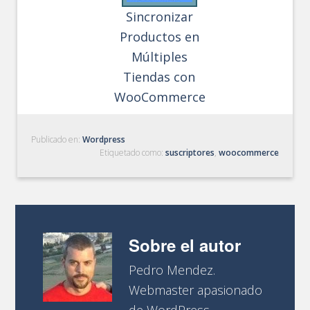
Sincronizar
Productos en
Múltiples
Tiendas con
WooCommerce
Publicado en:
Wordpress
Etiquetado como:
suscriptores
,
woocommerce
Sobre el autor
Pedro Mendez.
Webmaster apasionado