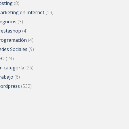
osting
(8)
arketing en Internet
(13)
egocios
(3)
restashop
(4)
rogramación
(4)
edes Sociales
(9)
EO
(24)
in categoría
(26)
rabajo
(6)
ordpress
(532)