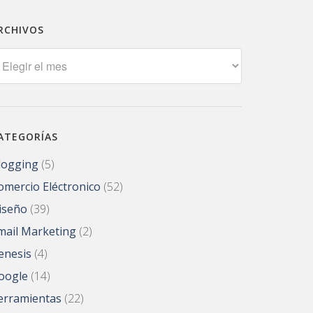
RCHIVOS
rchivos
ATEGORÍAS
logging
(5)
omercio Eléctronico
(52)
iseño
(39)
mail Marketing
(2)
enesis
(4)
oogle
(14)
erramientas
(22)