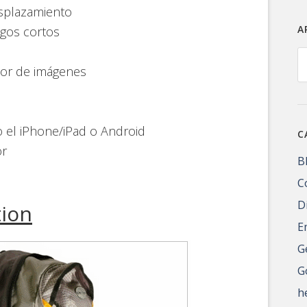
esplazamiento
A
igos cortos
A
ador de imágenes
o el iPhone/iPad o Android
C
or
B
C
D
tion
E
G
G
h