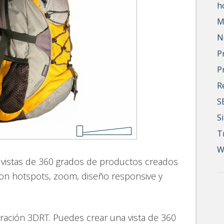
h
M
N
P
P
R
S
S
T
W
 vistas de 360 grados de productos creados
con hotspots, zoom, diseño responsive y
guración 3DRT. Puedes crear una vista de 360