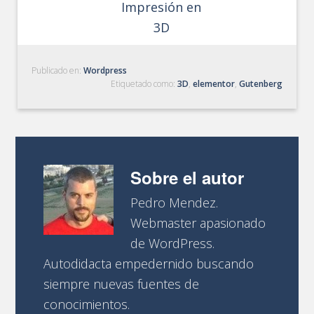
Impresión en
3D
Publicado en:
Wordpress
Etiquetado como:
3D
,
elementor
,
Gutenberg
Sobre el autor
Pedro Mendez.
Webmaster apasionado
de WordPress.
Autodidacta empedernido buscando
siempre nuevas fuentes de
conocimientos.