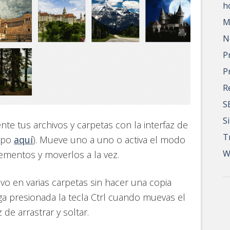
h
M
N
P
P
R
S
S
ente tus archivos y carpetas con la interfaz de
T
tipo
aquí
). Mueve uno a uno o activa el modo
W
lementos y moverlos a la vez.
ivo en varias carpetas sin hacer una copia
ga presionada la tecla Ctrl cuando muevas el
 de arrastrar y soltar.