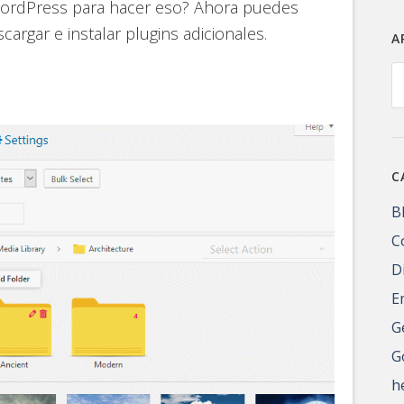
 WordPress para hacer eso? Ahora puedes
argar e instalar plugins adicionales.
A
A
C
B
C
D
E
G
G
h