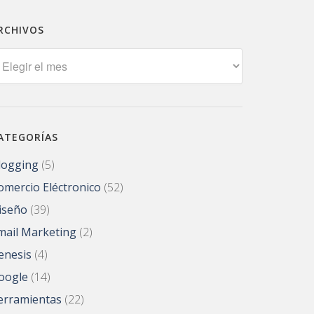
RCHIVOS
rchivos
ATEGORÍAS
logging
(5)
omercio Eléctronico
(52)
iseño
(39)
mail Marketing
(2)
enesis
(4)
oogle
(14)
erramientas
(22)