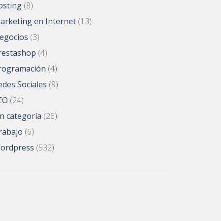
osting
(8)
arketing en Internet
(13)
egocios
(3)
restashop
(4)
rogramación
(4)
edes Sociales
(9)
EO
(24)
in categoría
(26)
rabajo
(6)
ordpress
(532)