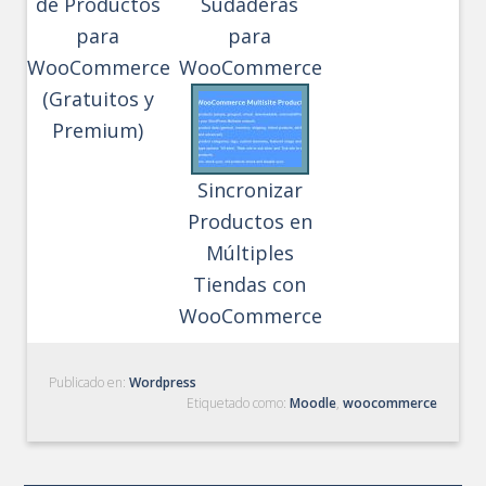
de Productos
Sudaderas
para
para
WooCommerce
WooCommerce
(Gratuitos y
Premium)
Sincronizar
Productos en
Múltiples
Tiendas con
WooCommerce
Publicado en:
Wordpress
Etiquetado como:
Moodle
,
woocommerce