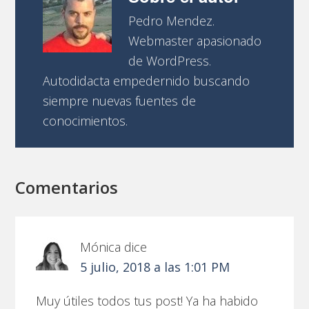
Pedro Mendez.
Webmaster apasionado
de WordPress.
Autodidacta empedernido buscando
siempre nuevas fuentes de
conocimientos.
Comentarios
Mónica
dice
5 julio, 2018 a las 1:01 PM
Muy útiles todos tus post! Ya ha habido