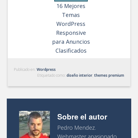
16 Mejores
Temas
WordPress
Responsive
para Anuncios
Clasificados
Publicado en:
Wordpress
Etiquetado como:
diseño interior
,
themes premium
Sobre el autor
Pedro Mendez.
Webmaster apasionado