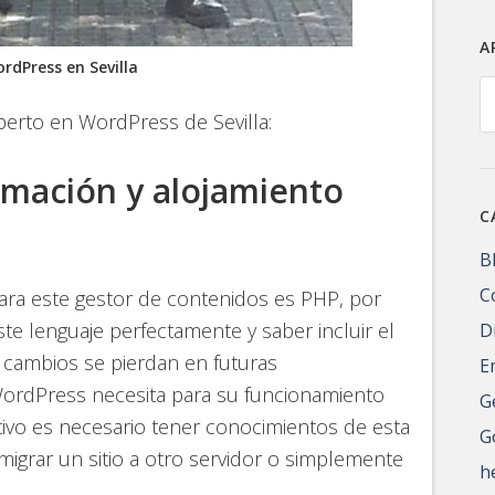
A
rdPress en Sevilla
A
xperto en WordPress de Sevilla:
amación y alojamiento
C
B
C
para este gestor de contenidos es PHP, por
te lenguaje perfectamente y saber incluir el
D
s cambios se pierdan en futuras
E
 WordPress necesita para su funcionamiento
G
vo es necesario tener conocimientos de esta
G
 migrar un sitio a otro servidor o simplemente
h