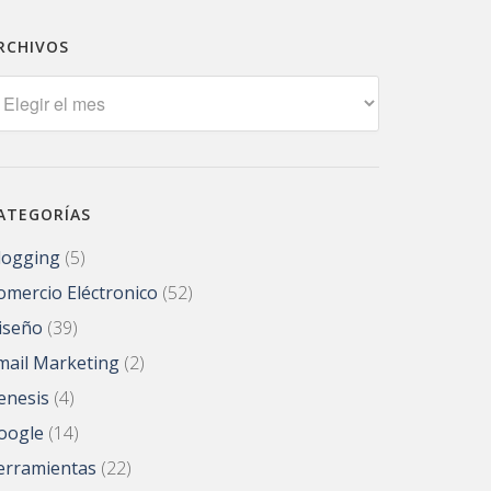
RCHIVOS
rchivos
ATEGORÍAS
logging
(5)
omercio Eléctronico
(52)
iseño
(39)
mail Marketing
(2)
enesis
(4)
oogle
(14)
erramientas
(22)