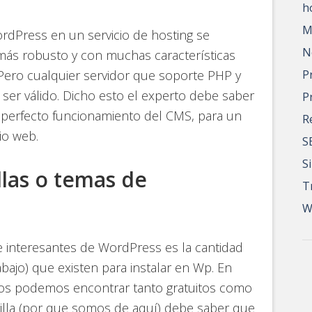
h
M
rdPress en un servicio de hosting se
N
ás robusto y con muchas características
Pero cualquier servidor que soporte PHP y
P
er válido. Dicho esto el experto debe saber
P
 perfecto funcionamiento del CMS, para un
R
io web.
S
S
llas o temas de
T
W
 interesantes de WordPress es la cantidad
bajo) que existen para instalar en Wp. En
los podemos encontrar tanto gratuitos como
lla (por que somos de aquí) debe saber que