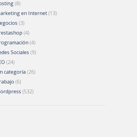
osting
(8)
arketing en Internet
(13)
egocios
(3)
restashop
(4)
rogramación
(4)
edes Sociales
(9)
EO
(24)
in categoría
(26)
rabajo
(6)
ordpress
(532)