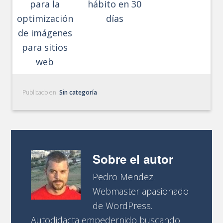
para la
hábito en 30
optimización
días
de imágenes
para sitios
web
Publicado en:
Sin categoría
Sobre el autor
Pedro Mendez.
Webmaster apasionado
de WordPress.
Autodidacta empedernido buscando