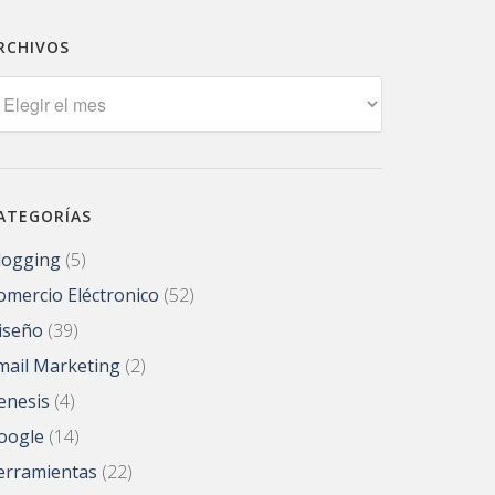
RCHIVOS
rchivos
ATEGORÍAS
logging
(5)
omercio Eléctronico
(52)
iseño
(39)
mail Marketing
(2)
enesis
(4)
oogle
(14)
erramientas
(22)