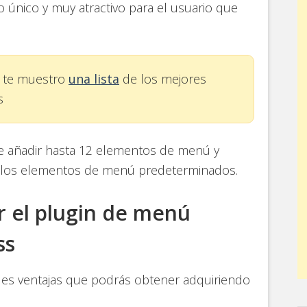
 único y muy atractivo para el usuario que
o te muestro
una lista
de los mejores
s
te añadir hasta 12 elementos de menú y
a los elementos de menú predeterminados.
r el plugin de menú
ss
les ventajas que podrás obtener adquiriendo