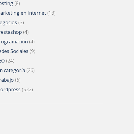
osting
(8)
arketing en Internet
(13)
egocios
(3)
restashop
(4)
rogramación
(4)
edes Sociales
(9)
EO
(24)
in categoría
(26)
rabajo
(6)
ordpress
(532)