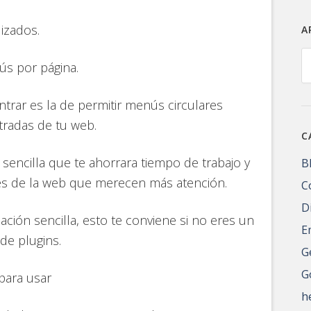
izados.
A
A
ús por página.
rar es la de permitir menús circulares
ntradas de tu web.
C
 sencilla que te ahorrara tiempo de trabajo y
B
nes de la web que merecen más atención.
C
D
ción sencilla, esto te conviene si no eres un
E
de plugins.
G
G
 para usar
h