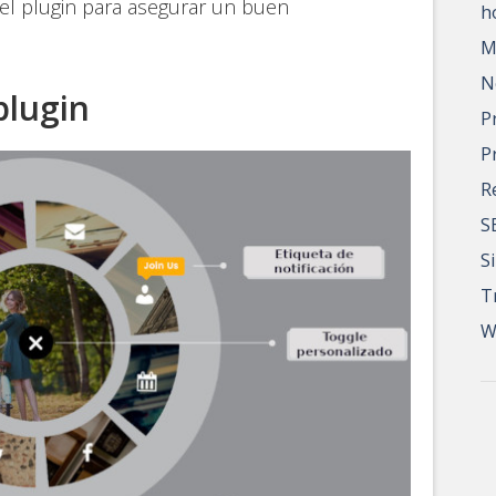
del plugin para asegurar un buen
h
M
N
 plugin
P
P
R
S
S
T
W