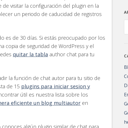
e visitar la configuración del plugin en la
A
blecer un periodo de caducidad de registros
A
o es de 30 días. Si estás preocupado por los
na copia de seguridad de WordPress y el
uedes
quitar la tabla
author chat para tu
C
B
C
ir la función de chat autor para tu sitio de
D
sta de 15
plugins para iniciar sesion y
ontrar útil es nuestra lista sobre los
E
era eficiente un blog multiautor
en
G
G
h
 conoces algún plugin similar de chat para