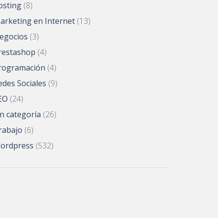
osting
(8)
arketing en Internet
(13)
egocios
(3)
restashop
(4)
rogramación
(4)
edes Sociales
(9)
EO
(24)
in categoría
(26)
rabajo
(6)
ordpress
(532)