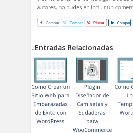
autores, no dudes en incluir un comen
Comparte
Comparte
Pinear
Compart
..Entradas Relacionadas
Como Crear un
Plugin
Como C
Sitio Web para
Diseñador de
Lo
Embarazadas
Camisetas y
Tempo
de Éxito con
Sudaderas
Word
WordPress
para
WooCommerce