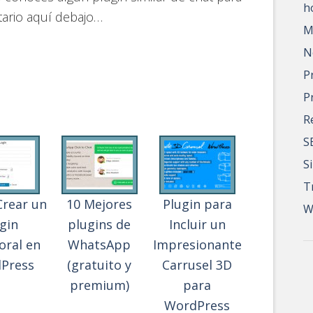
h
tario aquí debajo…
M
N
e
P
P
R
S
S
T
rear un
10 Mejores
Plugin para
W
gin
plugins de
Incluir un
ral en
WhatsApp
Impresionante
Press
(gratuito y
Carrusel 3D
premium)
para
WordPress