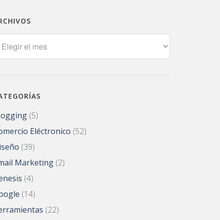
RCHIVOS
rchivos
ATEGORÍAS
logging
(5)
omercio Eléctronico
(52)
iseño
(39)
mail Marketing
(2)
enesis
(4)
oogle
(14)
erramientas
(22)