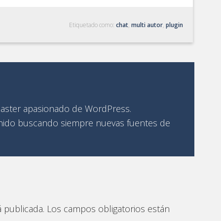
Etiquetado como:
chat
,
multi autor
,
plugin
ster apasionado de WordPress.
ido buscando siempre nuevas fuentes de
 publicada.
Los campos obligatorios están