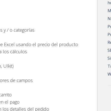
h
M
N
P
 y / o categorías
P
R
e Excel usando el precio del producto
S
los cálculos
S
 UIkit)
T
W
alores de campos
arrito
en el pago
 los detalles del pedido