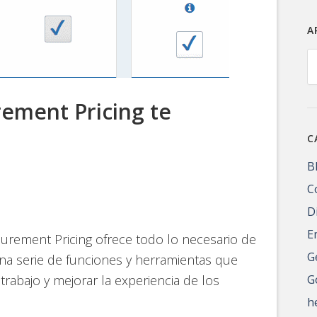
A
A
ement Pricing te
C
B
C
D
E
urement Pricing ofrece todo lo necesario de
G
na serie de funciones y herramientas que
 trabajo y mejorar la experiencia de los
G
h