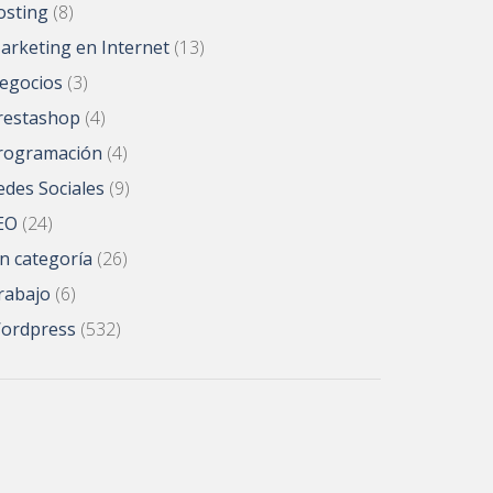
osting
(8)
arketing en Internet
(13)
egocios
(3)
restashop
(4)
rogramación
(4)
edes Sociales
(9)
EO
(24)
in categoría
(26)
rabajo
(6)
ordpress
(532)