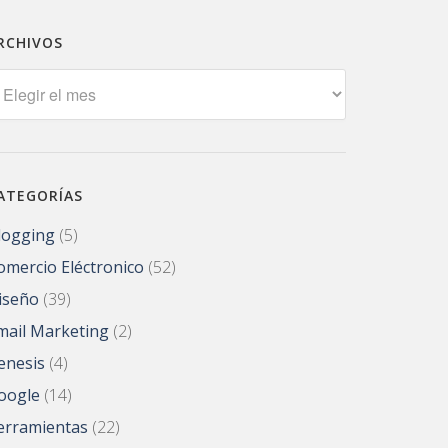
RCHIVOS
rchivos
ATEGORÍAS
logging
(5)
omercio Eléctronico
(52)
iseño
(39)
mail Marketing
(2)
enesis
(4)
oogle
(14)
erramientas
(22)