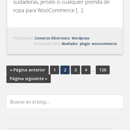
sudaderas, jerséis o cualquier prenda de
ropa para WooCommerce […]
Publicado en:
Comercio Eléctronico
,
Wordpress
Etiquetado como:
diseñador
,
plugin
,
woocommerce
« Página anterior
1
2
3
4
…
126
Página siguiente »