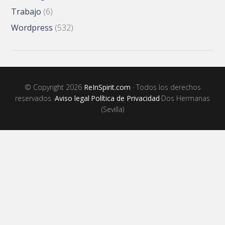
Trabajo
(6)
Wordpress
(532)
© Copyright 2026
ReInSpirit.com
· Todos los derechos
reservados ·
Aviso legal
·
Política de Privacidad
·Dos Hermanas
(Sevilla)