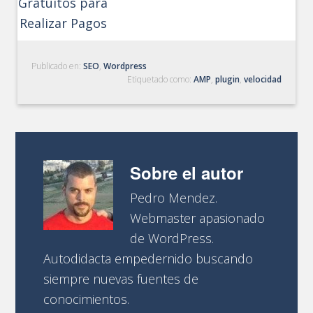
Gratuitos para
Realizar Pagos
Publicado en:
SEO
,
Wordpress
Etiquetado como:
AMP
,
plugin
,
velocidad
Sobre el autor
Pedro Mendez.
Webmaster apasionado
de WordPress.
Autodidacta empedernido buscando
siempre nuevas fuentes de
conocimientos.