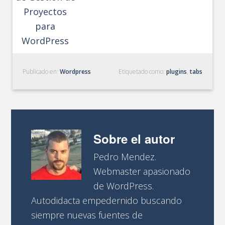
Proyectos
para
WordPress
Publicado en:
Wordpress
Etiquetado como:
plugins
,
tabs
Sobre el autor
Pedro Mendez.
Webmaster apasionado
de WordPress.
Autodidacta empedernido buscando
siempre nuevas fuentes de