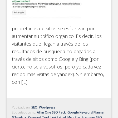
propietarios de sitios se esfuerzan por
aumentar su tráfico orgánico. Es decir, los
visitantes que llegan a través de los
resultados de búsqueda no pagados a
través de sitios como Google y Bing (por
cierto, no se a vosotros, pero yo cada vez
recibo mas visitas de yandex). Sin embargo,
con […]
Publicado en:
SEO
,
Wordpress
Etiquetado como:
All in One SEO Pack
,
Google Keyword Planner
,
GTmetrix
,
Keyword Tool
,
LinkPatrol
,
Moz Pro
,
Premium SEO