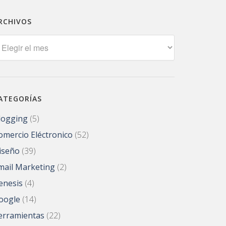
RCHIVOS
rchivos
ATEGORÍAS
logging
(5)
omercio Eléctronico
(52)
iseño
(39)
mail Marketing
(2)
enesis
(4)
oogle
(14)
erramientas
(22)