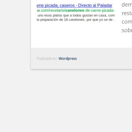
dema
res
comi
sobr
Publicado en:
Wordpress