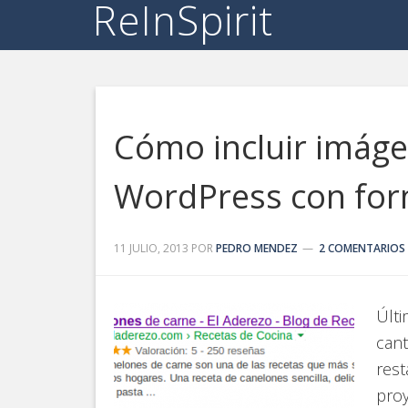
ReInSpirit
Cómo incluir imáge
WordPress con for
11 JULIO, 2013
POR
PEDRO MENDEZ
2 COMENTARIOS
Últ
cant
rest
proy