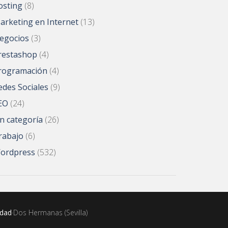
osting
(8)
arketing en Internet
(13)
egocios
(3)
restashop
(4)
rogramación
(4)
edes Sociales
(9)
EO
(24)
in categoría
(26)
rabajo
(6)
ordpress
(532)
idad
·Dos Hermanas (Sevilla)