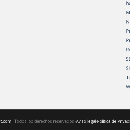
h
M
N
P
P
R
S
S
T
W
it.com
· Todos los derechos reservados ·
Aviso legal
·
Política de Privac