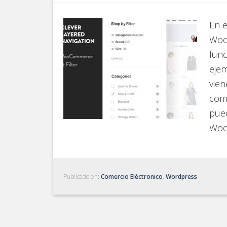
En 
Woo
func
ejem
vien
com
pued
Woo
Publicado en:
Comercio Eléctronico
,
Wordpress