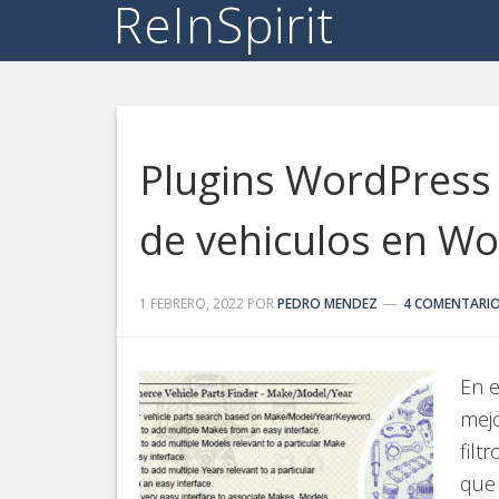
ReInSpirit
Plugins WordPress
de vehiculos en 
1 FEBRERO, 2022
POR
PEDRO MENDEZ
4 COMENTARI
En e
mejo
filt
que 