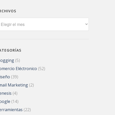
RCHIVOS
rchivos
ATEGORÍAS
logging
(5)
omercio Eléctronico
(52)
iseño
(39)
mail Marketing
(2)
enesis
(4)
oogle
(14)
erramientas
(22)