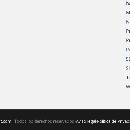
h
M
N
P
P
R
S
S
T
W
it.com
· Todos los derechos reservados ·
Aviso legal
·
Política de Privac