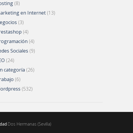
osting
(8)
arketing en Internet
(13)
egocios
(3)
restashop
(4)
rogramación
(4)
edes Sociales
(9)
EO
(24)
in categoría
(26)
rabajo
(6)
ordpress
(532)
idad
·Dos Hermanas (Sevilla)