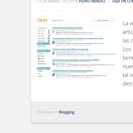
11 DICIEMBRE, 2013
POR
PEDRO MENDEZ
DEJA UN C
La 
artí
las 
Los 
bene
nuev
tal 
dies
Publicado en:
Blogging