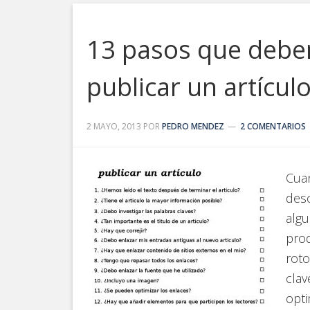
13 pasos que debe
publicar un artícul
2 MAYO, 2013
POR
PEDRO MENDEZ
2 COMENTARIOS
Cuan
des
algu
prod
roto
clav
opt