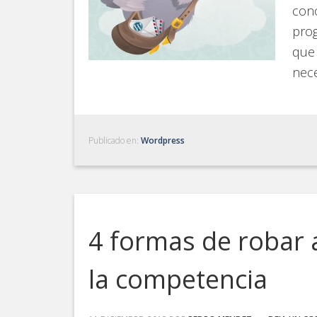
cono
pro
que 
nece
Publicado en:
Wordpress
4 formas de robar 
la competencia