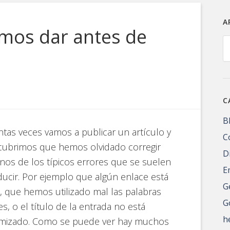
A
mos dar antes de
A
o
C
B
tas veces vamos a publicar un artículo y
C
cubrimos que hemos olvidado corregir
D
nos de los típicos errores que se suelen
E
ucir. Por ejemplo que algún enlace está
G
, que hemos utilizado mal las palabras
G
es, o el título de la entrada no está
h
imizado. Como se puede ver hay muchos