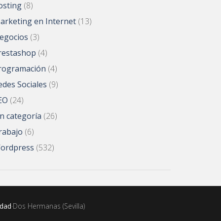
osting
(8)
arketing en Internet
(13)
egocios
(3)
restashop
(4)
rogramación
(4)
edes Sociales
(9)
EO
(24)
in categoría
(26)
rabajo
(6)
ordpress
(532)
idad
·Dos Hermanas (Sevilla)