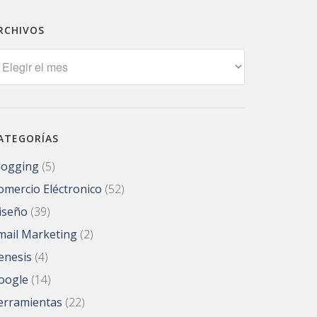
RCHIVOS
rchivos
ATEGORÍAS
logging
(5)
omercio Eléctronico
(52)
iseño
(39)
mail Marketing
(2)
enesis
(4)
oogle
(14)
erramientas
(22)