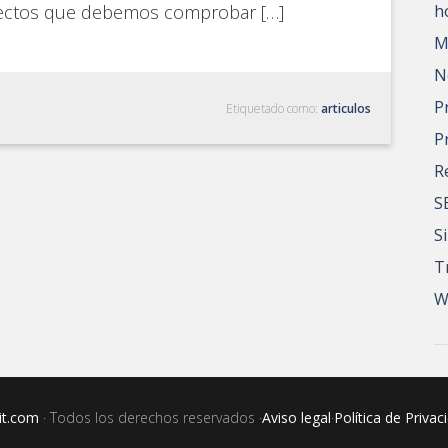
ectos que debemos comprobar […]
h
M
N
P
Etiquetado como:
articulos
P
R
S
S
T
W
it.com
· Todos los derechos reservados ·
Aviso legal
·
Política de Privac