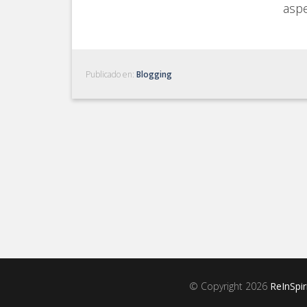
asp
Publicado en:
Blogging
© Copyright 2026
ReInSpir