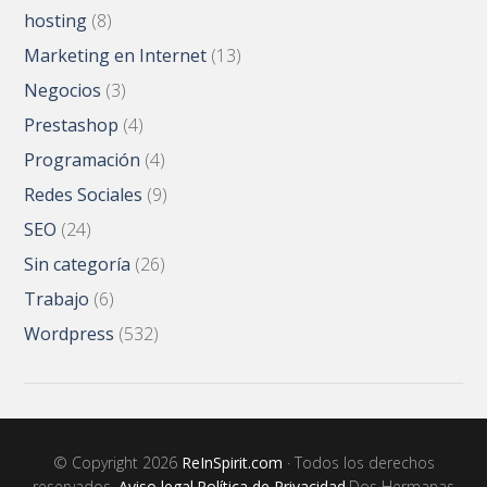
hosting
(8)
Marketing en Internet
(13)
Negocios
(3)
Prestashop
(4)
Programación
(4)
Redes Sociales
(9)
SEO
(24)
Sin categoría
(26)
Trabajo
(6)
Wordpress
(532)
© Copyright 2026
ReInSpirit.com
· Todos los derechos
reservados ·
Aviso legal
·
Política de Privacidad
·Dos Hermanas