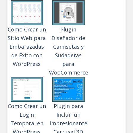
Como Crear un
Plugin
Sitio Web para
Diseñador de
Embarazadas
Camisetas y
de Éxito con
Sudaderas
WordPress
para
WooCommerce
Como Crear un
Plugin para
Login
Incluir un
Temporal en
Impresionante
WordPress
Carrusel 3D