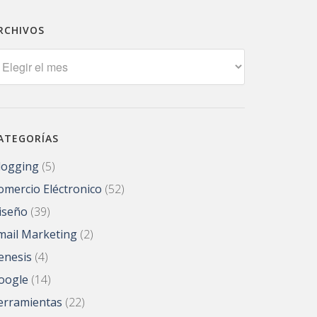
RCHIVOS
rchivos
ATEGORÍAS
logging
(5)
omercio Eléctronico
(52)
iseño
(39)
mail Marketing
(2)
enesis
(4)
oogle
(14)
erramientas
(22)