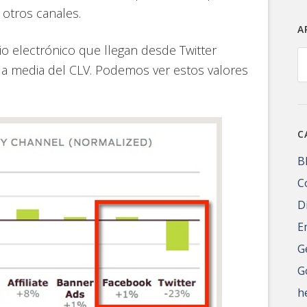
 otros canales.
A
io electrónico que llegan desde Twitter
A
a media del CLV. Podemos ver estos valores
C
B
C
D
E
G
G
h