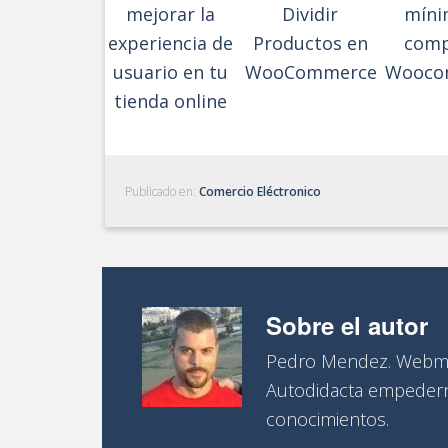
mejorar la
Dividir
míni
experiencia de
Productos en
comp
usuario en tu
WooCommerce
Wooco
tienda online
Publicado en:
Comercio Eléctronico
Sobre el autor
Pedro Mendez. Webma
Autodidacta empedern
conocimientos.