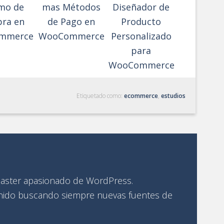
mo de
mas Métodos
Diseñador de
ra en
de Pago en
Producto
mmerce
WooCommerce
Personalizado
para
WooCommerce
Etiquetado como:
ecommerce
,
estudios
ster apasionado de WordPress.
ido buscando siempre nuevas fuentes de