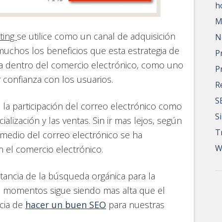
h
M
ting
se utilice como un canal de adquisición
N
uchos los beneficios que esta estrategia de
P
ta dentro del comercio electrónico, como uno
P
r confianza con los usuarios.
R
S
 la participación del correo electrónico como
S
alización y las ventas. Sin ir mas lejos, según
T
r medio del correo electrónico se ha
W
 el comercio electrónico.
ancia de la búsqueda orgánica para la
os momentos sigue siendo mas alta que el
ncia de
hacer un buen SEO
para nuestras