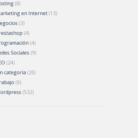
osting
(8)
arketing en Internet
(13)
egocios
(3)
restashop
(4)
rogramación
(4)
edes Sociales
(9)
EO
(24)
in categoría
(26)
rabajo
(6)
ordpress
(532)