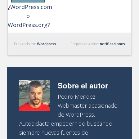
¿WordPress.com
o
WordPress.org?
Publicado en:
Wordpress
Etiquetado como:
notificaciones
Sobre el autor
Pedro Mendez.
Webmaster apasionado
de WordPress.
Autodidacta empedernido buscando
siempre nuevas fuentes de