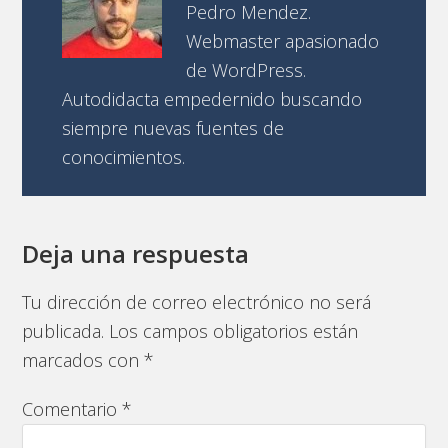
Pedro Mendez.
Webmaster apasionado
de WordPress.
Autodidacta empedernido buscando
siempre nuevas fuentes de
conocimientos.
Deja una respuesta
Tu dirección de correo electrónico no será
publicada.
Los campos obligatorios están
marcados con
*
Comentario
*