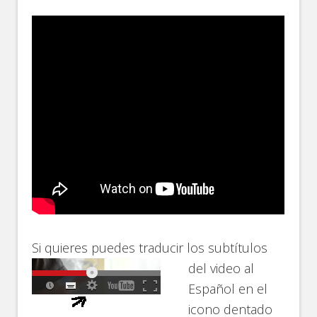
Si quieres puedes
traducir los subtítulos
del video al
Español en el
icono dentado