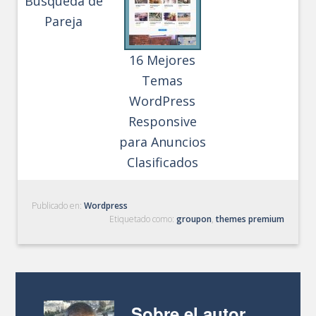
Búsqueda de
Pareja
16 Mejores
Temas
WordPress
Responsive
para Anuncios
Clasificados
Publicado en:
Wordpress
Etiquetado como:
groupon
,
themes premium
Sobre el autor