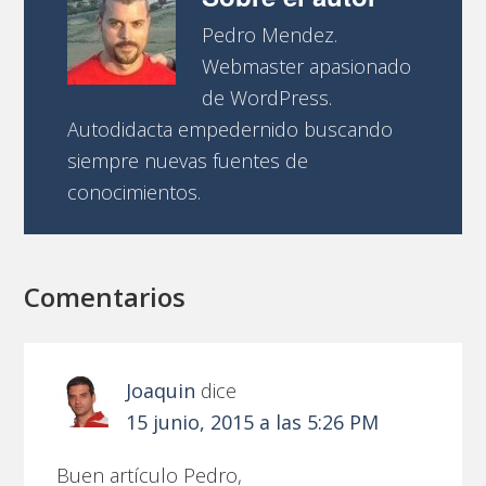
Pedro Mendez.
Webmaster apasionado
de WordPress.
Autodidacta empedernido buscando
siempre nuevas fuentes de
conocimientos.
Comentarios
Joaquin
dice
15 junio, 2015 a las 5:26 PM
Buen artículo Pedro,